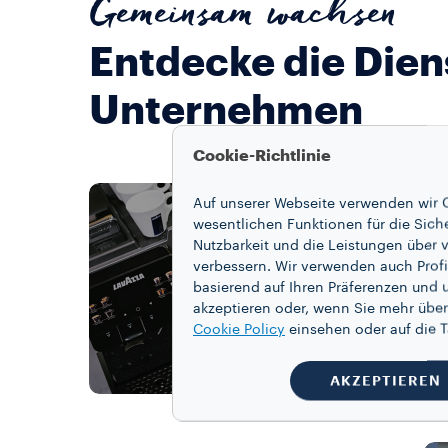
Gemeinsam wachsen
Entdecke die Dien
Unternehmen
Cookie-Richtlinie
GROSSARTIG
Auf unserer Webseite verwenden wir C
AFFEE
wesentlichen Funktionen für die Sich
Nutzbarkeit und die Leistungen über v
Die Blue-Technolog
verbessern. Wir verwenden auch Profi
und Kaffeerezepte 
basierend auf Ihren Präferenzen und 
akzeptieren oder, wenn Sie mehr über
Qualität.
Cookie Policy
einsehen oder auf die
AKZEPTIEREN