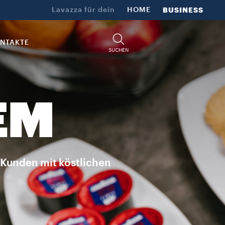
Lavazza für dein​
HOME
BUSINESS
NTAKTE
SUCHEN
EM
e Kunden mit köstlichen