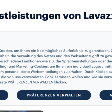
stleistungen von Lavazz
E TECHNIK UND K
ookies, um Ihnen ein bestmögliches Surferlebnis zu garantieren. 
erheit, die Verwaltung des Netzes und den Webseitenzugriff zu gew
erschiedene Funktionen wie z.B. die Spracheinstellungen oder die 
ie garantiert Espresso
ling- und Marketing-Cookies, um Ihnen ein individuell zugeschnitt
auf Milchbasis in Café-
um personalisierte Werbemitteilungen zu erhalten. Durch Klicken au
 die von uns verwendeten Cookies wissen wollen und wie sie verw
 Taste PRÄFERENZEN VERWALTEN klicken.
PRÄFERENZEN VERWALTEN
A