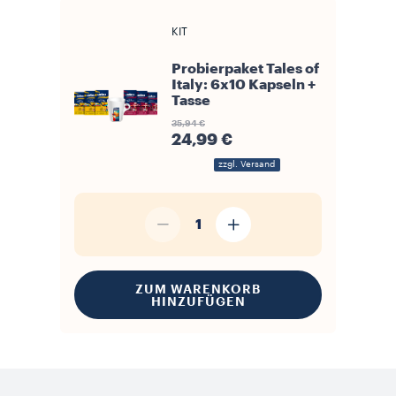
KIT
Probierpaket Tales of
Italy: 6x10 Kapseln +
Tasse
35,94 €
24,99 €
zzgl. Versand
1
ZUM WARENKORB
HINZUFÜGEN