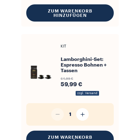
ZUM WARENKORB
HINZUFÜGEN
KIT
Lamborghini-Set:
Espresso Bohnen +
Tassen
64,99 €
59,99 €
zzgl. Versand
1
ZUM WARENKORB