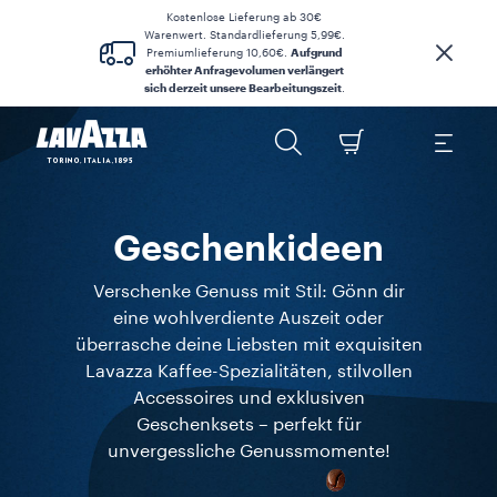
Kostenlose Lieferung ab 30€
Warenwert. Standardlieferung 5,99€.
Premiumlieferung 10,60€.
Aufgrund
erhöhter Anfragevolumen verlängert
sich derzeit unsere Bearbeitungszeit
.
Geschenkideen
Verschenke Genuss mit Stil: Gönn dir
eine wohlverdiente Auszeit oder
überrasche deine Liebsten mit exquisiten
Lavazza Kaffee-Spezialitäten, stilvollen
Accessoires und exklusiven
Geschenksets – perfekt für
unvergessliche Genussmomente!