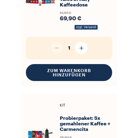
Kaffeedose
81,90 €
69,90 €
zzgl. Versand
1
ZUM WARENKORB
HINZUFÜGEN
KIT
Probierpaket: 5x
gemahlener Kaffee +
Carmencita
78,94 €