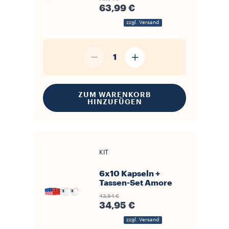
63,99 €
zzgl. Versand
1
ZUM WARENKORB
HINZUFÜGEN
KIT
6x10 Kapseln +
Tassen-Set Amore
43,94 €
34,95 €
zzgl. Versand