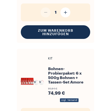
1
ZUM WARENKORB
HINZUFÜGEN
KIT
Bohnen-
Probierpaket: 6 x
500g Bohnen +
Tassen-Set Amore
91,94 €
74,99 €
zzgl. Versand