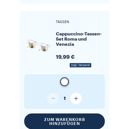
TASSEN
Cappuccino-Tassen-
Set Roma und
Venezia
19,99 €
zzgl. Versand
1
ZUM WARENKORB
HINZUFÜGEN