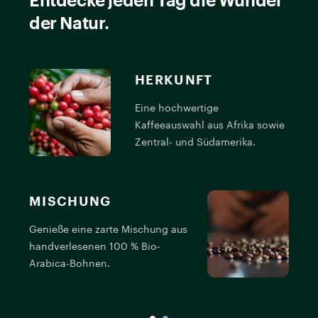
Entdecke jeden Tag die Wunder
der Natur.
HERKUNFT
Eine hochwertige
Kaffeeauswahl aus Afrika sowie
Zentral- und Südamerika.
MISCHUNG
Genieße eine zarte Mischung aus
D
handverlesenen 100 % Bio-
g
Arabica-Bohnen.
K