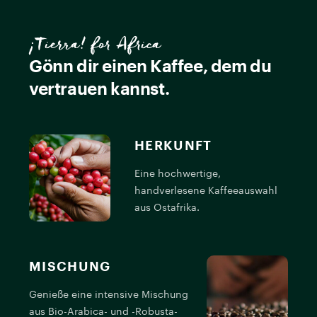
¡Tierra! for Africa
Gönn dir einen Kaffee, dem du
vertrauen kannst.
HERKUNFT
Eine hochwertige,
handverlesene Kaffeeauswahl
aus Ostafrika.
MISCHUNG
Genieße eine intensive Mischung
P
aus Bio-Arabica- und -Robusta-
M