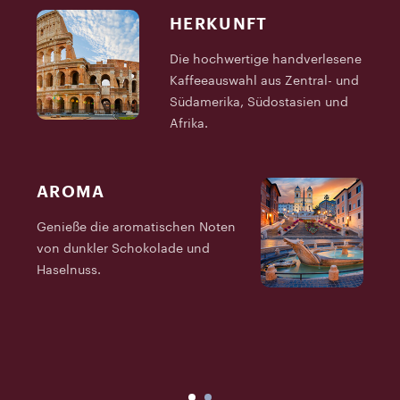
HERKUNFT
Die hochwertige handverlesene
Kaffeeauswahl aus Zentral- und
Südamerika, Südostasien und
Afrika.
AROMA
Genieße die aromatischen Noten
von dunkler Schokolade und
P
Haselnuss.
M
R
g
g