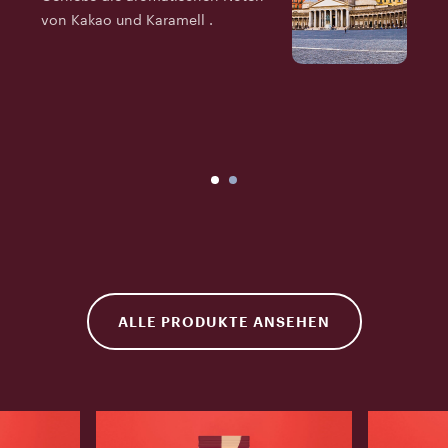
von Kakao und Karamell .
P
a
v
g
ALLE PRODUKTE ANSEHEN