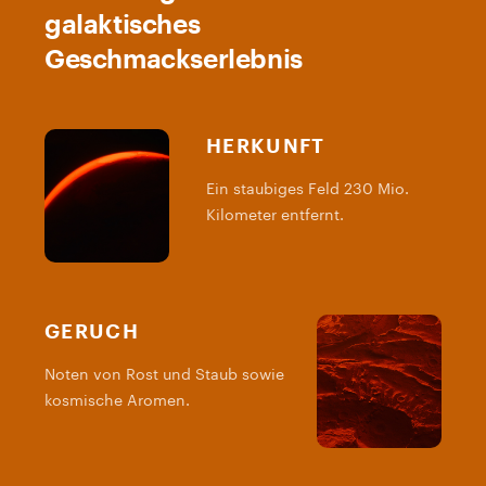
galaktisches
Geschmackserlebnis
HERKUNFT
Ein staubiges Feld 230 Mio.
Kilometer entfernt.
GERUCH
Noten von Rost und Staub sowie
M
kosmische Aromen.
e
d
e