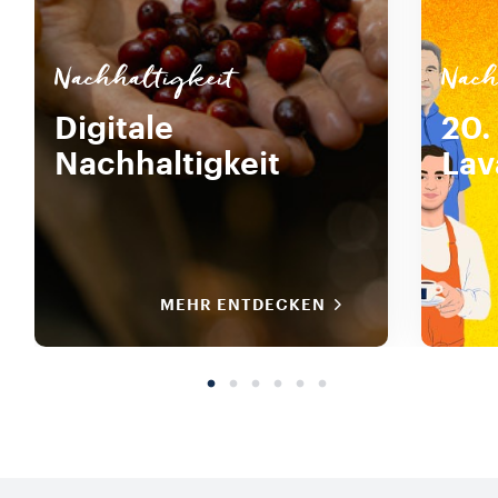
Nachhaltigkeit
Nach
Digitale
20.
Nachhaltigkeit
Lav
MEHR ENTDECKEN