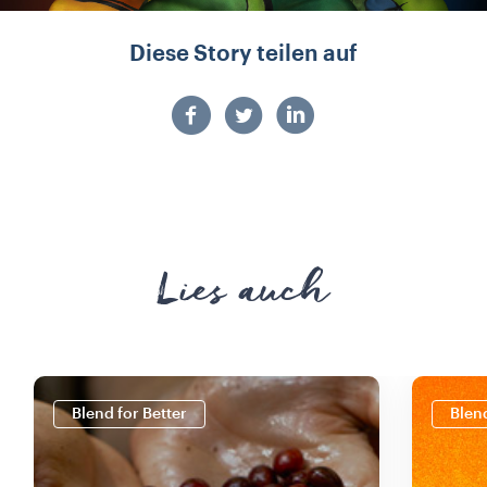
Diese Story teilen auf
Lies auch
Blend for Better
Blend